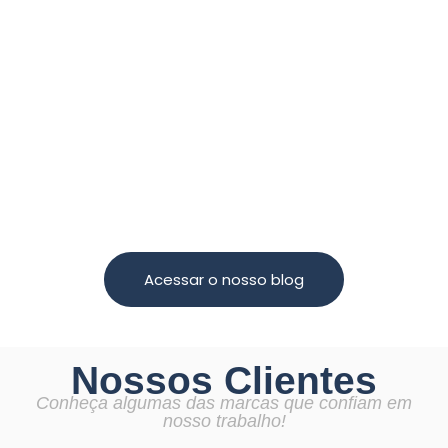
inovação no design e
evolução, e 2025 promete ser um ano marcado por
O mercado de eventos está em constante
Experiências Imersivas
Sustentabilidade, Tecnologia e
Tendências para Stands em 2025:
Acessar o nosso blog
Nossos Clientes
Conheça algumas das marcas que confiam em
nosso trabalho!