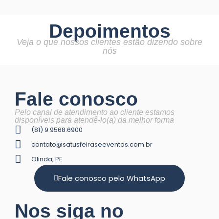
Depoimentos
Veja o que nossos clientes estão dizendo sobre
nós
Fale conosco
Pelo canal de atendimento ao cliente estamos
disponíveis para atendê-lo(a) da melhor forma
(81) 9 9568.6900
contato@satusfeiraseeventos.com.br
Olinda, PE
Fale conosco pelo WhatsApp
Nos siga no