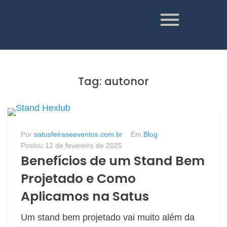
Tag:
autonor
Por
satusfeiraseeventos.com.br
Em
Blog
Postou
12 de fevereiro de 2025
Benefícios de um Stand Bem
Projetado e Como
Aplicamos na Satus
Um stand bem projetado vai muito além da